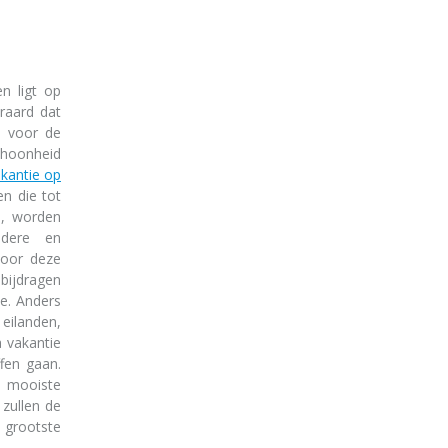
en ligt op
eraard dat
n voor de
schoonheid
kantie op
en die tot
n, worden
ldere en
door deze
bijdragen
me. Anders
eilanden,
a vakantie
fen gaan.
e mooiste
zullen de
grootste