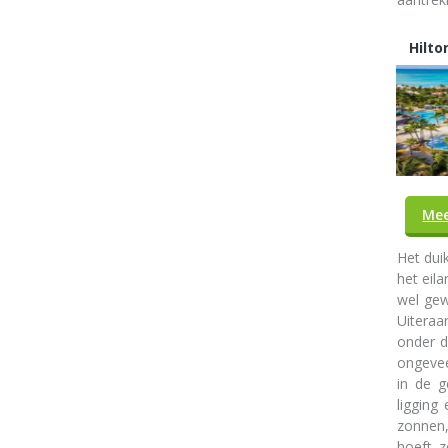
Hilto
Mee
Het dui
het eila
wel gew
Uiteraa
onder d
ongevee
in de g
ligging
zonnen,
hoeft 