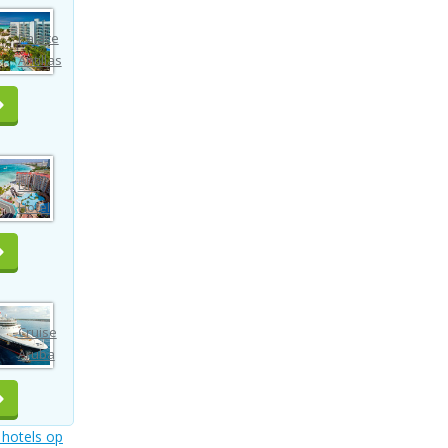
Palace
Antillas
Divi
Hotel
Cruise
Aruba
hotels op