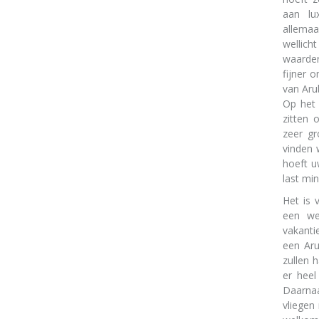
aan lu
allemaa
wellich
waarde
fijner 
van Aru
Op het 
zitten 
zeer gr
vinden 
hoeft u
last mi
Het is 
een we
vakanti
een Aru
zullen 
er heel
Daarnaa
vliegen