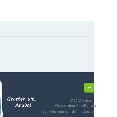
© 2013 Aruba.nl
Website door GoodReason
Algemene voorwaarden
Contact