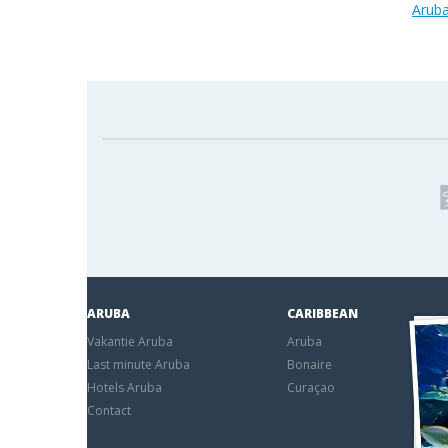
Aruba
ARUBA
CARIBBEAN
Vakantie Aruba
Aruba
Last minute Aruba
Bonaire
Hotels Aruba
Curaçao
Contact