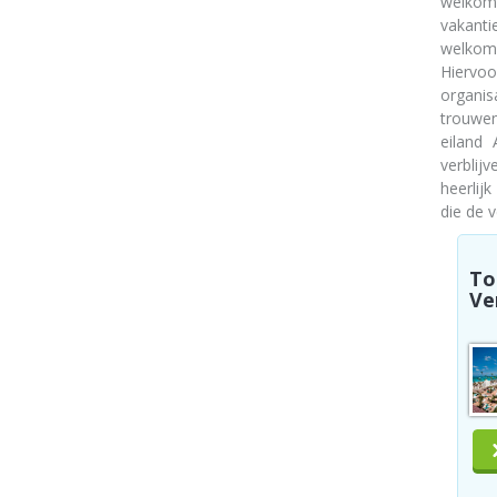
welkom
vakanti
welkom
Hiervoo
organis
trouwen
eiland
verblij
heerlij
die de 
To
Ver