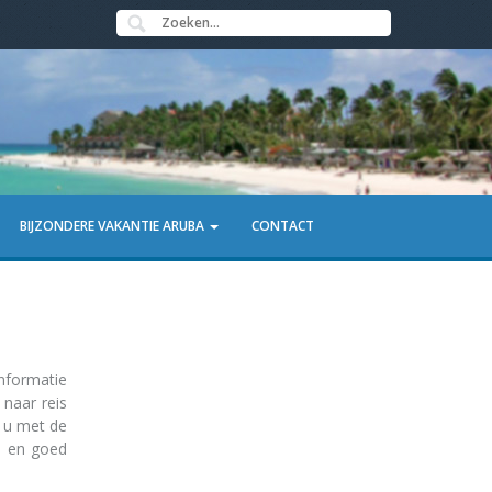
BIJZONDERE VAKANTIE ARUBA
CONTACT
nformatie
 naar reis
t u met de
en en goed