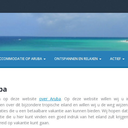
CCOMMODATIE OP ARUBA
ONTSPANNEN EN RELAXEN
ACTIEF
ba
m op deze website
over Aruba
. Op deze website willen wij u i
en over dit bijzondere tropische eiland en willen wij u de weg wijzen
aties die u een betaalbare vakantie aan kunnen bieden. Wij hopen da
tie die u hier kunt vinden een goed indruk van het eiland zult krijg
reid op vakantie kunt gaan.