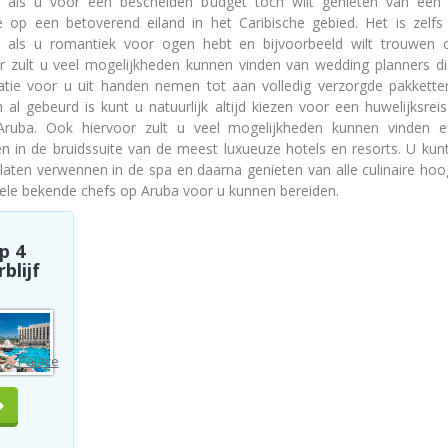
 als u voor een bescheiden budget toch wilt genieten van een 
e op een betoverend eiland in het Caribische gebied. Het is zelfs
 als u romantiek voor ogen hebt en bijvoorbeeld wilt trouwen 
r zult u veel mogelijkheden kunnen vinden van wedding planners di
atie voor u uit handen nemen tot aan volledig verzorgde pakketten
 al gebeurd is kunt u natuurlijk altijd kiezen voor een huwelijksrei
 Aruba. Ook hiervoor zult u veel mogelijkheden kunnen vinden 
ven in de bruidssuite van de meest luxueuze hotels en resorts. U kun
k laten verwennen in de spa en daarna genieten van alle culinaire ho
vele bekende chefs op Aruba voor u kunnen bereiden.
p 4
blijf
Riu
Palace