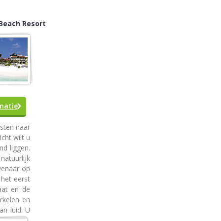
 Beach Resort
matie
isten naar
cht wilt u
nd liggen.
atuurlijk
venaar op
 het eerst
aat en de
orkelen en
an luid. U