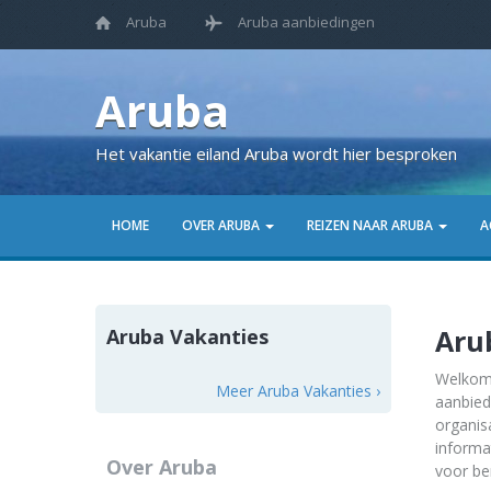
Aruba
Aruba aanbiedingen
Aruba
Het vakantie eiland Aruba wordt hier besproken
HOME
OVER ARUBA
REIZEN NAAR ARUBA
A
Aru
Aruba Vakanties
Welko
Meer Aruba Vakanties ›
aanbied
organis
informa
Over Aruba
voor be