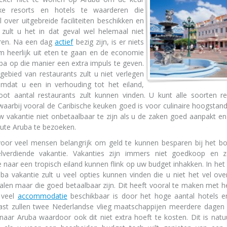
xe resorts en hotels te waarderen die
l over uitgebreide faciliteiten beschikken en
t zult u het in dat geval wel helemaal niet
ren. Na een dag
actief
bezig zijn, is er niets
om heerlijk uit eten te gaan en de economie
ba op die manier een extra impuls te geven.
gebied van restaurants zult u niet verlegen
omdat u een in verhouding tot het eiland,
oot aantal restaurants zult kunnen vinden. U kunt alle soorten re
waarbij vooral de Caribische keuken goed is voor culinaire hoogstan
w vakantie niet onbetaalbaar te zijn als u de zaken goed aanpakt e
nute Aruba te bezoeken.
voor veel mensen belangrijk om geld te kunnen besparen bij het b
lverdiende vakantie. Vakanties zijn immers niet goedkoop en 
e naar een tropisch eiland kunnen flink op uw budget inhakken. In het
ba vakantie zult u veel opties kunnen vinden die u niet het vel ov
halen maar die goed betaalbaar zijn. Dit heeft vooral te maken met he
 veel
accommodatie
beschikbaar is door het hoge aantal hotels en
st zullen twee Nederlandse vlieg maatschappijen meerdere dagen
 naar Aruba waardoor ook dit niet extra hoeft te kosten. Dit is natuu