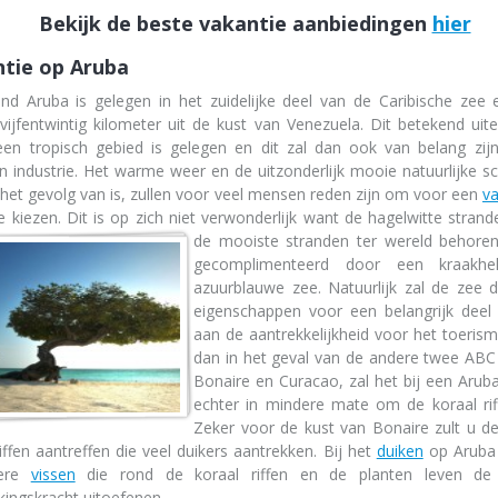
Bekijk de beste vakantie aanbiedingen
hier
tie op Aruba
and Aruba is gelegen in het zuidelijke deel van de Caribische zee 
 vijfentwintig kilometer uit de kust van Venezuela. Dit betekend uit
een tropisch gebied is gelegen en dit zal dan ook van belang zij
en industrie. Het warme weer en de uitzonderlijk mooie natuurlijke 
r het gevolg van is, zullen voor veel mensen reden zijn om voor een
va
e kiezen. Dit is op zich niet verwonderlijk want de hagelwitte strand
de mooiste
stranden ter wereld behore
gecomplimenteerd door een kraakhe
azuurblauwe zee. Natuurlijk zal de zee 
eigenschappen voor een belangrijk deel 
aan de aantrekkelijkheid voor het toeris
dan in het geval van de andere twee ABC 
Bonaire en Curacao, zal het bij een Arub
echter in mindere mate om de koraal rif
Zeker voor de kust van Bonaire zult u d
riffen aantreffen die veel duikers aantrekken. Bij het
duiken
op Aruba 
dere
vissen
die rond de koraal riffen en de planten leven de 
kingskracht uitoefenen.