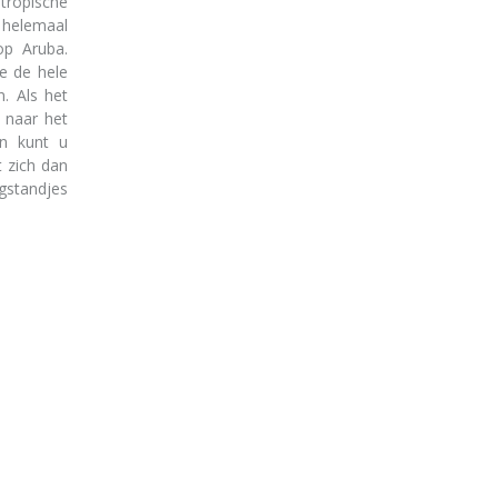
tropische
 helemaal
op Aruba.
e de hele
. Als het
s naar het
en kunt u
t zich dan
ogstandjes