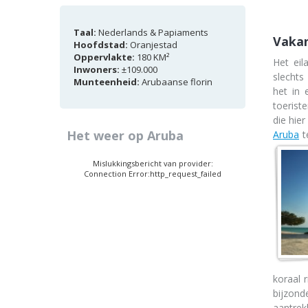
Taal:
Nederlands & Papiaments
Vakan
Hoofdstad:
Oranjestad
Oppervlakte:
180 KM²
Het eil
Inwoners:
±109.000
slechts
Munteenheid:
Arubaanse florin
het in 
toerist
die hie
Het weer op Aruba
Aruba
t
Mislukkingsbericht van provider:
Connection Error:http_request_failed
koraal 
bijzon
aantrek