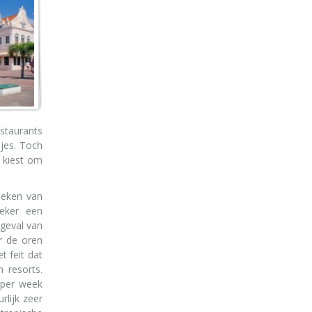
staurants
djes. Toch
n kiest om
oeken van
zeker een
 geval van
er de oren
t feit dat
 resorts.
 per week
rlijk zeer