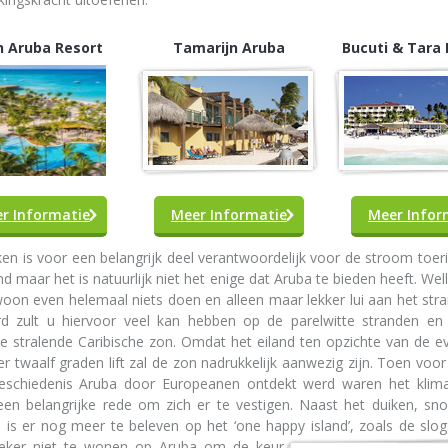
n Aruba Resort
Tamarijn Aruba
Bucuti & Tara
r Informatie
Meer Informatie
Meer Infor
ken is voor een belangrijk deel verantwoordelijk voor de stroom toer
nd maar het is natuurlijk niet het enige dat Aruba te bieden heeft. Welli
oon even helemaal niets doen en alleen maar lekker lui aan het stra
rd zult u hiervoor veel kan hebben op de parelwitte stranden en n
e stralende Caribische zon. Omdat het eiland ten opzichte van de e
r twaalf graden lift zal de zon nadrukkelijk aanwezig zijn. Toen voor
eschiedenis Aruba door Europeanen ontdekt werd waren het klim
 een belangrijke rede om zich er te vestigen. Naast het duiken, sn
 is er nog meer te beleven op het ‘one happy
island’, zoals de slog
zeker niet te wonen op Aruba om de keur