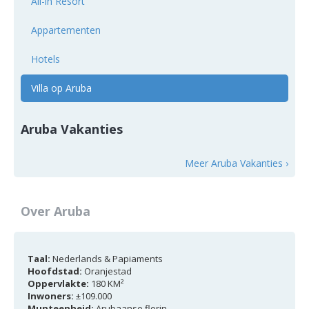
All-in Resort
Appartementen
Hotels
Villa op Aruba
Aruba Vakanties
Meer Aruba Vakanties ›
Over Aruba
Taal:
Nederlands & Papiaments
Hoofdstad:
Oranjestad
Oppervlakte:
180 KM²
Inwoners:
±109.000
Munteenheid:
Arubaanse florin