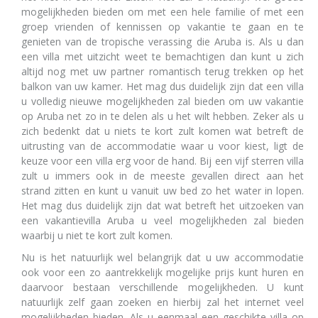
mogelijkheden bieden om met een hele familie of met een
groep vrienden of kennissen op vakantie te gaan en te
genieten van de tropische verassing die Aruba is. Als u dan
een villa met uitzicht weet te bemachtigen dan kunt u zich
altijd nog met uw partner romantisch terug trekken op het
balkon van uw kamer. Het mag dus duidelijk zijn dat een villa
u volledig nieuwe mogelijkheden zal bieden om uw vakantie
op Aruba net zo in te delen als u het wilt hebben. Zeker als u
zich bedenkt dat u niets te kort zult komen wat betreft de
uitrusting van de accommodatie waar u voor kiest, ligt de
keuze voor een villa erg voor de hand. Bij een vijf sterren villa
zult u immers ook in de meeste gevallen direct aan het
strand zitten en kunt u vanuit uw bed zo het water in lopen.
Het mag dus duidelijk zijn dat wat betreft het uitzoeken van
een vakantievilla Aruba u veel mogelijkheden zal bieden
waarbij u niet te kort zult komen.
Nu is het natuurlijk wel belangrijk dat u uw accommodatie
ook voor een zo aantrekkelijk mogelijke prijs kunt huren en
daarvoor bestaan verschillende mogelijkheden. U kunt
natuurlijk zelf gaan zoeken en hierbij zal het internet veel
mogelijkheden bieden. Als u eenmaal een geschikte villa op