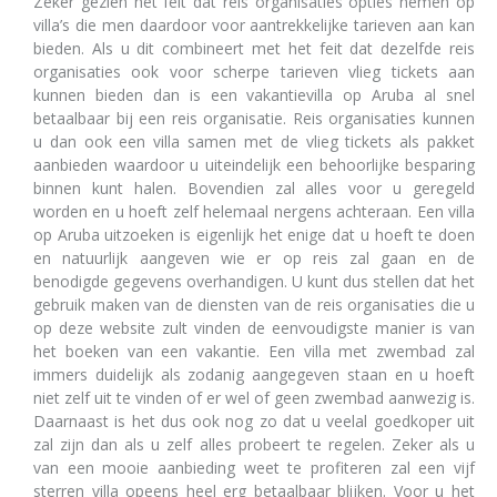
Zeker gezien het feit dat reis organisaties opties nemen op
villa’s die men daardoor voor aantrekkelijke tarieven aan kan
bieden. Als u dit combineert met het feit dat dezelfde reis
organisaties ook voor scherpe tarieven vlieg tickets aan
kunnen bieden dan is een vakantievilla op Aruba al snel
betaalbaar bij een reis organisatie. Reis organisaties kunnen
u dan ook een villa samen met de vlieg tickets als pakket
aanbieden waardoor u uiteindelijk een behoorlijke besparing
binnen kunt halen. Bovendien zal alles voor u geregeld
worden en u hoeft zelf helemaal nergens achteraan. Een villa
op Aruba uitzoeken is eigenlijk het enige dat u hoeft te doen
en natuurlijk aangeven wie er op reis zal gaan en de
benodigde gegevens overhandigen. U kunt dus stellen dat het
gebruik maken van de diensten van de reis organisaties die u
op deze website zult vinden de eenvoudigste manier is van
het boeken van een vakantie. Een villa met zwembad zal
immers duidelijk als zodanig aangegeven staan en u hoeft
niet zelf uit te vinden of er wel of geen zwembad aanwezig is.
Daarnaast is het dus ook nog zo dat u veelal goedkoper uit
zal zijn dan als u zelf alles probeert te regelen. Zeker als u
van een mooie aanbieding weet te profiteren zal een vijf
sterren villa opeens heel erg betaalbaar blijken. Voor u het