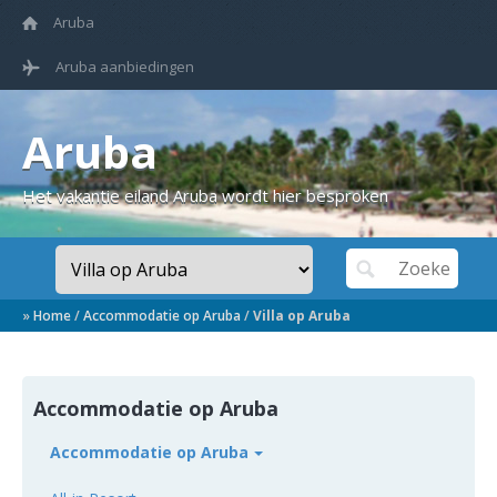
Aruba
Aruba aanbiedingen
Aruba
Het vakantie eiland Aruba wordt hier besproken
»
Home
/
Accommodatie op Aruba
/
Villa op Aruba
Accommodatie op Aruba
Accommodatie op Aruba