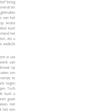
tief bezig
overal ter
 gebruikte
b van het
 op Aruba
deel kunt
rland het
ten. Als u
n wellicht
d om in uw
twerk van
klimaat op
e raden om
ldoende te
vels tegen
ngen. Toch
it kunt u
 heen gaan
eken. Het
ok het een