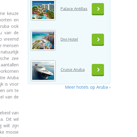
Palace Antillas
rme keuze
porten en
Aruba ook
 u van de
 zo vreemd
Divi Hotel
ste mensen
natuurlijk
ische zee
aantallen
Cruise Aruba
voorkomen
tie Aruba
k is voor
Meer hotels op Aruba ›
den om te
eel van de
gebeid van
a. Dit wil
 wilt zijn
lke mooie