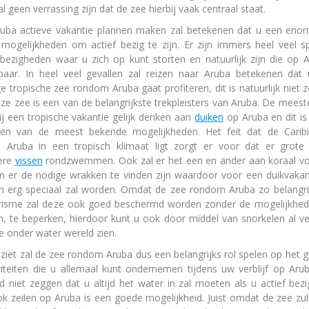
 geen verrassing zijn dat de zee hierbij vaak centraal staat.
uba actieve vakantie plannen maken zal betekenen dat u een eno
 mogelijkheden om actief bezig te zijn. Er zijn immers heel veel s
bezigheden waar u zich op kunt storten en natuurlijk zijn die op 
baar. In heel veel gevallen zal reizen naar Aruba betekenen dat
ge tropische zee rondom Aruba gaat profiteren, dit is natuurlijk niet
ze zee is een van de belangrijkste trekpleisters van Aruba. De mee
bij een tropische vakantie gelijk denken aan
duiken
op Aruba en dit is 
een van de meest bekende mogelijkheden. Het feit dat de Carib
Aruba in een tropisch klimaat ligt zorgt er voor dat er grote 
ere
vissen
rondzwemmen. Ook zal er het een en ander aan koraal 
en er de nodige wrakken te vinden zijn waardoor voor een duikvakan
 erg speciaal zal worden. Omdat de zee rondom Aruba zo belangrij
risme zal deze ook goed beschermd worden zonder de mogelijkhe
n, te beperken, hierdoor kunt u ook door middel van snorkelen al v
 onder water wereld zien.
 ziet zal de zee rondom Aruba dus een belangrijks rol spelen op het 
viteiten die u allemaal kunt ondernemen tijdens uw verblijf op Arub
rd niet zeggen dat u altijd het water in zal moeten als u actief bezig
k zeilen op Aruba is een goede mogelijkheid. Juist omdat de zee zu