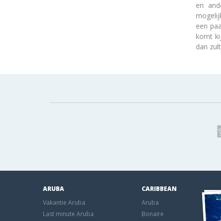
en ande
mogelij
een paa
komt ki
dan zul
ARUBA
CARIBBEAN
Vakantie Aruba
Aruba
Last minute Aruba
Bonaire