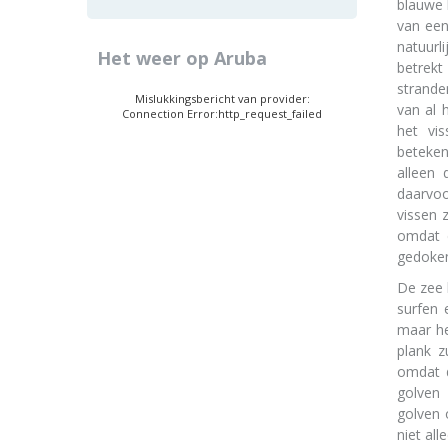
blauwe 
van een
natuurl
Het weer op Aruba
betrekt
strande
Mislukkingsbericht van provider:
van al 
Connection Error:http_request_failed
het vis
beteken
alleen 
daarvoo
vissen 
omdat d
gedoken
De zee 
surfen 
maar he
plank z
omdat 
golven 
golven 
niet al