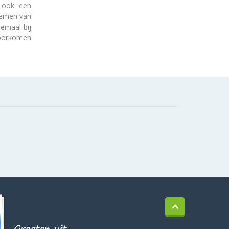
d ook een
nemen van
lemaal bij
 voorkomen