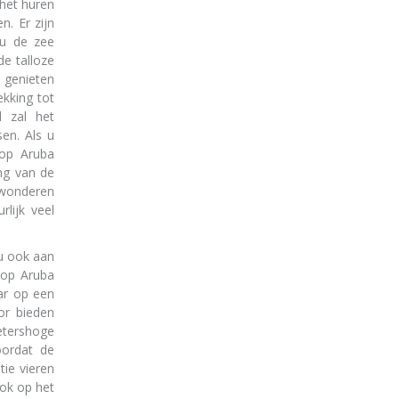
het huren
n. Er zijn
 u de zee
de talloze
 genieten
kking tot
l zal het
en. Als u
 op Aruba
ng van de
bewonderen
lijk veel
 u ook aan
 op Aruba
aar op een
or bieden
etershoge
oordat de
tie vieren
ook op het