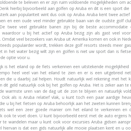
voldoende te beleven en er zijn ruim voldoende mogelijkheden om ac
 Denk hierbij bijvoorbeeld aan golfen op Aruba en dit is een sport die 
sterk aan populariteit wint dus ook op Aruba. Aruba kent twee actief
nen en een oude veel minder gebruikte baan van de oudste golf clu
. De twee veel gebruikte banen zijn bij de beste accommodatie
 waardoor u bij het actief op Aruba bezig zijn als gast veel voor
. Omdat veel bezoekers van Aruba uit Amerika komen en ook in Nede
steeds populairder wordt, trekken deze golf resorts steeds meer gas
t in het water bezig wilt zijn en golfen is niet uw sport dan is fietse
de optie voor u.
ijk is het eiland op de fiets verkennen een uitstekende mogelijkhei
empo heel veel van het eiland te zien en er is een uitgebreid ne
den die u daarbij zal helpen. Houdt natuurlijk wel rekening met het 
n dit geld natuurlijk ook bij het golfen op Aruba. Het is zeker aan t
 de warmste uren van de dag uit de zon te blijven en natuurlijk vo
. Ook als is Aruba relatief vlak, u kunt toch een paar aardige heu
ie u bij het fietsen op Aruba behoorlijk aan het zweten kunnen bre
iets wel een zeer goede manier om het eiland te verkennen en d
ijk ook te voet doen. U kunt bijvoorbeeld eerst met de auto ergens
 te wandelen maar u kunt ook voor excursies Aruba gidsen aanspr
l hiervan is dat een gids natuurlijk alle mooie plaatsen kent en u o