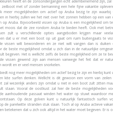
kleuren heeft en de zonsondergangen echt adembenemend zijn, zal 
 zeilboot met of zonder bemanning een hele fijne vakantie oplevere
ijk meer mogelijkheden om actief op Aruba bezig te zijn waarbij
 en in hierbij zullen we het niet over het zonnen hebben op een van 
n op Aruba. Bijvoorbeeld vissen op Aruba is een mogelijkheid om te
het moois dat de zee rondom Aruba te bieden heeft. Ook met betre
sen zult u verschillende opties aangeboden krijgen maar veela
en dat u er met een boot op uit gaat om ruim buitengaats te viss
de vissen wilt bewonderen en ze niet wilt vangen dan is duiken
r de beste mogelijkheid omdat u zich dan in de natuurlijke omgevi
zult begeven. Het is wellicht zelfs de beste mogelijkheid om ze te 
e vissen gewend zijn aan mensen vanwege het feit dat er natuur
 wordt en er veel mensen snorkelen.
biedt nog meer mogelijkheden om actief bezig te zijn en hierbij kunt
en kite surfen denken. Wellicht is dit gewoon een vorm van zeilen
t zal wezenlijk anders zijn omdat u niet in een boot zult zitten m
ult staan. Vooral de oostkust zal hier de beste mogelijkheden vo
de aanhoudende passaat winden het water op stuwt waardoor m
ontstaan. Op deze golven kunt u natuurlijk fantastisch surfen v
op de parelwitte stranden stuk slaan. Toch al op Aruba actieve vakan
leen betekenen dat u zich ook altijd in het water moet begeven. Er is 