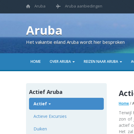
Aruba
Aruba aanbiedingen
Aruba
Het vakantie eiland Aruba wordt hier besproken
HOME
OVER ARUBA
REIZEN NAAR ARUBA
A
Acti
Actief Aruba
Actief
Home
/
Terwijl
Actieve Excursies
zon of 
actief 
Duiken
Het zal