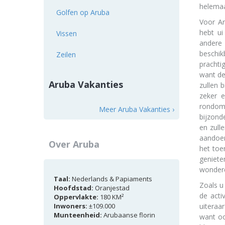
helemaal
Golfen op Aruba
Voor Ar
hebt ui
Vissen
andere 
beschik
Zeilen
prachti
want de
Aruba Vakanties
zullen 
zeker 
rondom 
Meer Aruba Vakanties ›
bijzond
en zull
aandoen
Over Aruba
het toe
geniete
wondere
Taal:
Nederlands & Papiaments
Zoals u
Hoofdstad:
Oranjestad
de acti
Oppervlakte:
180 KM²
Inwoners:
±109.000
uiteraa
Munteenheid:
Arubaanse florin
want oo