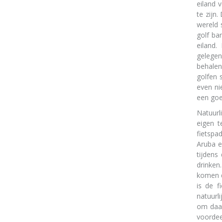
eiland 
te zijn.
wereld 
golf ba
eiland
gelegen
behalen
golfen 
even nie
een goe
Natuurl
eigen t
fietspa
Aruba e
tijdens
drinken
komen d
is de f
natuurl
om daar
voordee