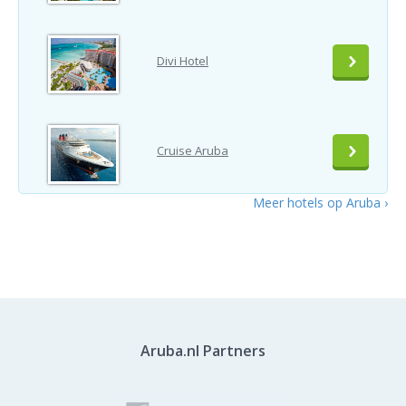
Divi Hotel
Cruise Aruba
Meer hotels op Aruba ›
Aruba.nl Partners