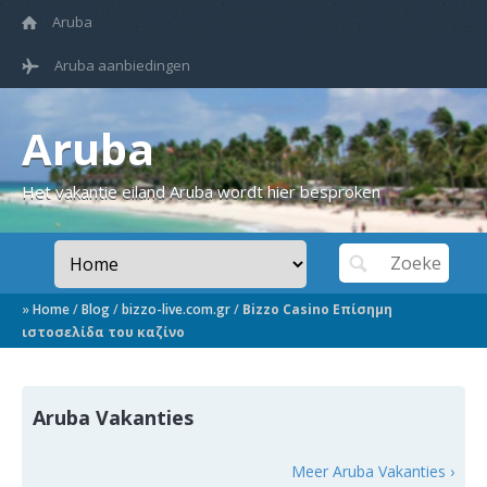
Aruba
Aruba aanbiedingen
Aruba
Het vakantie eiland Aruba wordt hier besproken
»
Home
/
Blog
/
bizzo-live.com.gr
/
Bizzo Casino Επίσημη
ιστοσελίδα του καζίνο
Aruba Vakanties
Meer Aruba Vakanties ›