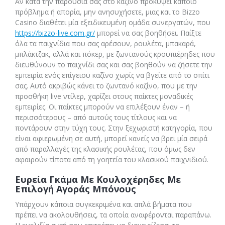
Αν κατά την παρουσία σας στο καζίνο προκύψει κάποιο
πρόβλημα ή απορία, μην ανησυχήσετε, μιας και το Bizzo
Casino διαθέτει μία εξειδικευμένη ομάδα συνεργατών, που
https://bizzo-live.com.gr/
μπορεί να σας βοηθήσει. Παίξτε
όλα τα παιχνίδια που σας αρέσουν, ρουλέτα, μπακαρά,
μπλάκτζακ, αλλά και πόκερ, με ζωντανούς κρουπιέρηδες που
διευθύνουν το παιχνίδι σας και σας βοηθούν να ζήσετε την
εμπειρία ενός επίγειου καζίνο χωρίς να βγείτε από το σπίτι
σας. Αυτό ακριβώς κάνει το ζωντανό καζίνο, που με την
προσθήκη live ντίλερ, χαρίζει στους παίκτες μοναδικές
εμπειρίες. Οι παίκτες μπορούν να επιλέξουν έναν – ή
περισσότερους – από αυτούς τους τίτλους και να
ποντάρουν στην τύχη τους. Στην ξεχωριστή κατηγορία, που
είναι αφιερωμένη σε αυτή, μπορεί κανείς να βρει μία σειρά
από παραλλαγές της κλασικής ρουλέτας, που όμως δεν
αφαιρούν τίποτα από τη γοητεία του κλασικού παιχνιδιού.
Ευρεία Γκάμα Με Κουλοχέρηδες Με
Επιλογή Αγοράς Μπόνους
Υπάρχουν κάποια συγκεκριμένα και απλά βήματα που
πρέπει να ακολουθήσεις, τα οποία αναφέρονται παραπάνω.