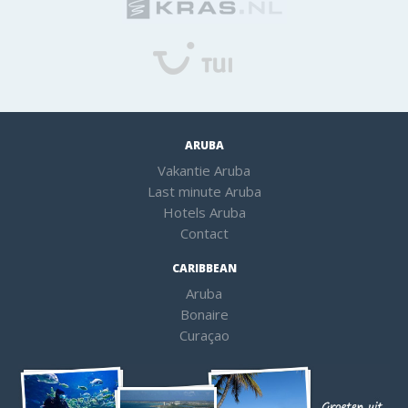
ARUBA
Vakantie Aruba
Last minute Aruba
Hotels Aruba
Contact
CARIBBEAN
Aruba
Bonaire
Curaçao